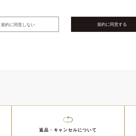
及び当社が別途本サイトの利用を許可した本サービスの利用者を指しま
がユーザーに販売する物品を指します。
送元となる資材メーカー又は商社のことを指します。
規約に同意する
規約に同意しない
ビスに関する一切の関係に適用します。
め必要に応じてユーザーに通知する本サービスに関する規定は、本規約
に応じて本規約を変更することができるものとします。この場合、ユ
時点で効力が生じるものとします。
ービスの利用に伴う種々の情報は、当社の管理するコンピューターに記
返品・キャンセルについて
、ユーザーは本サービスの利用をもってこれに同意したものとみなさ