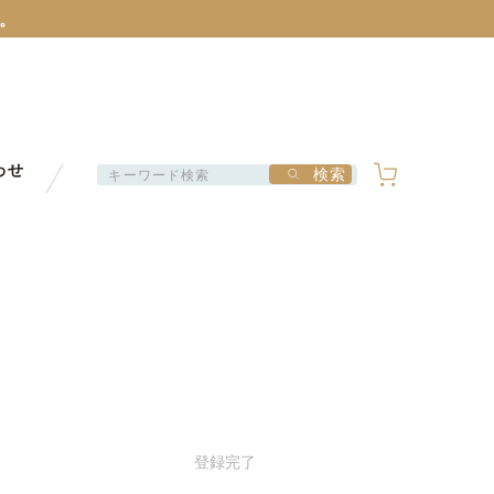
。
をお願いいたします。
）
は以下のバナーをクリック！
。
わせ
検索
をお願いいたします。
）
登録
完了