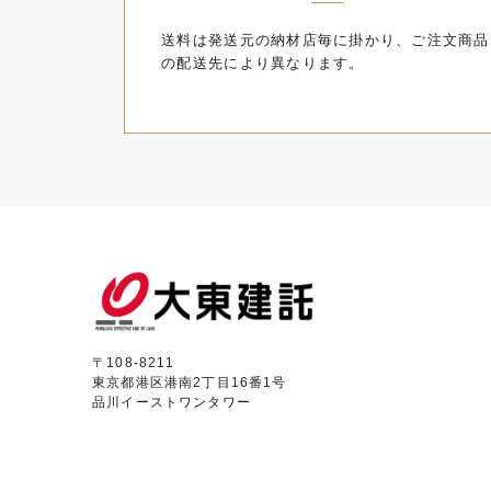
2.当社は、本サービスを運営するにあたっ
送料は発送元の納材店毎に掛かり、ご注文商品
(1)商品のお届け、およびアフターサービス
の配送先により異なります。
(2)カタログやDMの送付ならびに、FAX、
3.当社が本サービスに関して取得したユー
ざいません。
(1)本サービスの運営に必要な場合
(2)ユーザーの事前の同意・承諾を得た場合
(3)機密保持契約を締結している当社の委
(4)第５条第１項により納材店と情報を共有
(5)当社の関連グループ会社において共同利
(6)ユーザーの支払能力の調査確認のために
(7)裁判所などの法令などに基づき、情報の
〒108-8211
(8)当社の権利または財産を保護する必要が
東京都港区港南2丁目16番1号
(9)他のユーザーの利益を保護する必要があ
品川イーストワンタワー
4.お客様のクレジットカード情報は当社で
GMOペイメントゲートウェイ株式会社が与