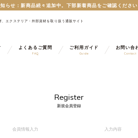
お知らせ：
新商品続々追加中。下部新着商品をご確認ください
のパスワードはリセットさせていただいておりますので再設定
材、エクステリア・外部資材を取り扱う通販サイト
６月１２日から
ブルーシート販売再開！
（８月から値上予定
とすまちくポイントに連携できるようになりました。 詳細
お知らせ：
新商品続々追加中。下部新着商品をご確認ください
す
よくあるご質問
ご利用ガイド
お問い合
FAQ
Guide
Contact
のパスワードはリセットさせていただいておりますので再設定
６月１２日から
ブルーシート販売再開！
（８月から値上予定
Register
新規会員登録
会員情報
入力
入力
内容