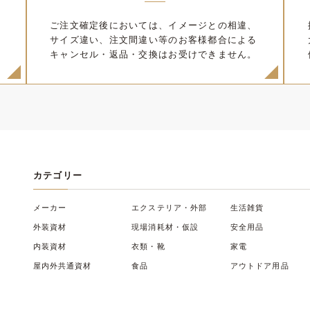
て得たユーザーの情報、ユーザーとの取引情報などを、以下の目的で使
ご注文確定後においては、イメージとの相違、
を行うため
サイズ違い、注文間違い等のお客様都合による
E-mailの送信など、当社の通信販売、その他関連するサービス・業務
キャンセル・返品・交換はお受けできません。
ザー及びユーザーの担当者の情報は、以下の何れかに該当する場合を除
託会社に対して、本サービスの運営に必要な範囲内で業務を委託する場合
する場合
カテゴリー
用する場合
、個人信用情報機関に照会の必要がある場合
メーカー
エクステリア・外部
生活雑貨
提供に応じなければならない場合
外装資材
現場消耗材・仮設
安全用品
ある場合
内装資材
衣類・靴
家電
る場合
屋内外共通資材
食品
アウトドア用品
は保有いたしません。
信処理のために利用いたします。