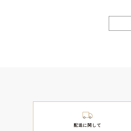
1.「ユーザー」とは、大東建託協力会会員
2.「商品」とは、本サービスにおいて当社
3.「納材店」とは、本サービスの商品の発
第３条（本規約の範囲）
1.本規約はユーザーと当社との間の本サー
2.当社が本サービスの円滑な運用を図るた
第４条（本規約の変更）
当社は、ユーザーの承諾を得ることなく必要
知するものとし、当社が当該通知を発信した
第５条（ユーザー情報の取扱い）
1.本サービスにおける取引履歴など、本サ
配送に関して
の販売に係る納材店にも共有されるものとし