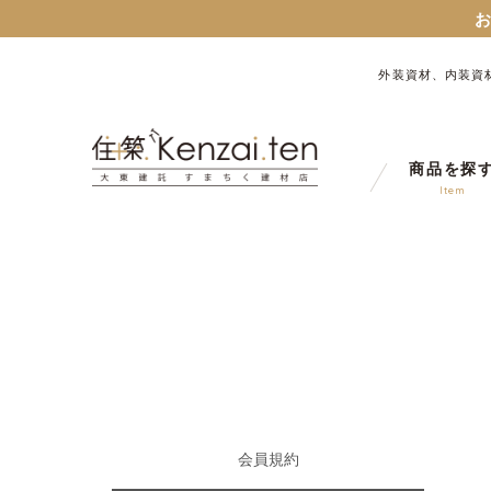
お知らせ：旧サイト
外装資材、内装資
９月１７日から、匠ポイン
商品を探
Item
お知らせ：旧サイト
会員
規約