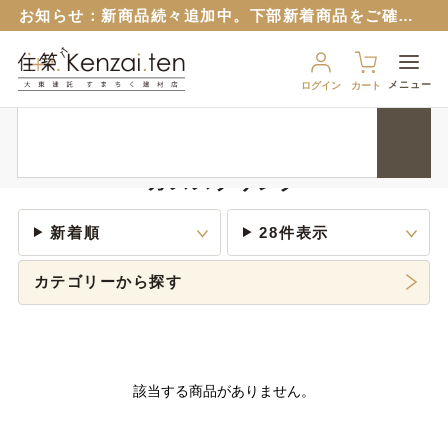
お知らせ：
新商品続々追加中。下部新着商品をご確認ください。
お知らせ：旧サイトのパスワードはリセットさせていただいておりますので再設定をお願いいたします。
６月１２日から
ブルーシート販売再開！
（８月から値上予定）
メニュー
ログイン
カート
９月１７日から、匠ポインとすまちくポイントに連携できるようになりました。 詳細は以下のバナーをクリック！
HOME
エクステリア・外部
ダストボックス関連
ガススプリ
お知らせ：
新商品続々追加中。下部新着商品をご確認ください。
お知らせ：旧サイトのパスワードはリセットさせていただいておりますので再設定をお願いいたします。
ガススプリング
６月１２日から
ブルーシート販売再開！
（８月から値上予定）
新着順
28件表示
カテゴリーから探す
該当する商品がありません。