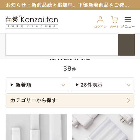
お知らせ：
新商品続々追加中。下部新着商品をご確認ください。
お知らせ：旧サイトのパスワードはリセットさせていただいておりますので再設定をお願いいたします。
６月１２日から
ブルーシート販売再開！
（８月から値上予定）
メニュー
ログイン
カート
９月１７日から、匠ポインとすまちくポイントに連携できるようになりました。 詳細は以下のバナーをクリック！
HOME
屋内外共通資材
照明器具関連
お知らせ：
新商品続々追加中。下部新着商品をご確認ください。
お知らせ：旧サイトのパスワードはリセットさせていただいておりますので再設定をお願いいたします。
照明器具関連
６月１２日から
ブルーシート販売再開！
（８月から値上予定）
38
件
新着順
28件表示
カテゴリーから探す