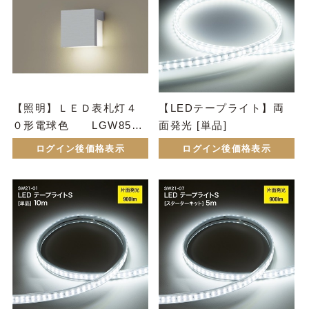
【照明】ＬＥＤ表札灯４
【LEDテープライト】両
０形電球色 LGW8511
面発光 [単品]
1U
ログイン後価格表示
ログイン後価格表示