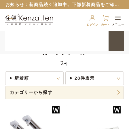
お知らせ：
新商品続々追加中。下部新着商品をご確認ください。
お知らせ：旧サイトのパスワードはリセットさせていただいておりますので再設定をお願いいたします。
６月１２日から
ブルーシート販売再開！
（８月から値上予定）
メニュー
ログイン
カート
９月１７日から、匠ポインとすまちくポイントに連携できるようになりました。 詳細は以下のバナーをクリック！
HOME
内装資材
窓廻り関連
カーテンレール
お知らせ：
新商品続々追加中。下部新着商品をご確認ください。
お知らせ：旧サイトのパスワードはリセットさせていただいておりますので再設定をお願いいたします。
カーテンレール
６月１２日から
ブルーシート販売再開！
（８月から値上予定）
2
件
新着順
28件表示
カテゴリーから探す