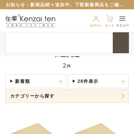
お知らせ：
新商品続々追加中。下部新着商品をご確認ください。
お知らせ：旧サイトのパスワードはリセットさせていただいておりますので再設定をお願いいたします。
６月１２日から
ブルーシート販売再開！
（８月から値上予定）
メニュー
ログイン
カート
９月１７日から、匠ポインとすまちくポイントに連携できるようになりました。 詳細は以下のバナーをクリック！
HOME
内装資材
和室関連
お知らせ：
新商品続々追加中。下部新着商品をご確認ください。
お知らせ：旧サイトのパスワードはリセットさせていただいておりますので再設定をお願いいたします。
和室関連
６月１２日から
ブルーシート販売再開！
（８月から値上予定）
2
件
新着順
28件表示
カテゴリーから探す