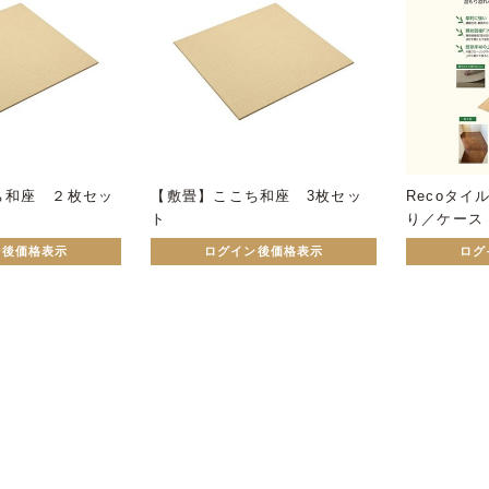
ち和座 ２枚セッ
【敷畳】ここち和座 3枚セッ
Recoタ
ト
り／ケース
ン後価格表示
ログイン後価格表示
ログ