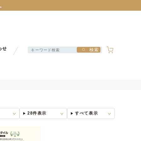
。
をお願いいたします。
）
は以下のバナーをクリック！
。
わせ
検索
をお願いいたします。
）
28件表示
すべて表示