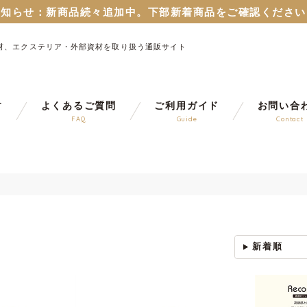
お知らせ：
新商品続々追加中。下部新着商品をご確認ください
のパスワードはリセットさせていただいておりますので再設定
材、エクステリア・外部資材を取り扱う通販サイト
６月１２日から
ブルーシート販売再開！
（８月から値上予定
とすまちくポイントに連携できるようになりました。 詳細
お知らせ：
新商品続々追加中。下部新着商品をご確認ください
す
よくあるご質問
ご利用ガイド
お問い合
FAQ
Guide
Contact
のパスワードはリセットさせていただいておりますので再設定
６月１２日から
ブルーシート販売再開！
（８月から値上予定
新着順