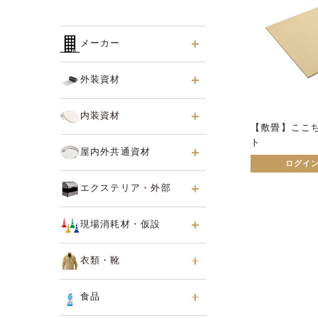
メーカー
外装資材
内装資材
【敷畳】ここ
ト
屋内外共通資材
ログイ
エクステリア・外部
現場消耗材・仮設
衣類・靴
食品