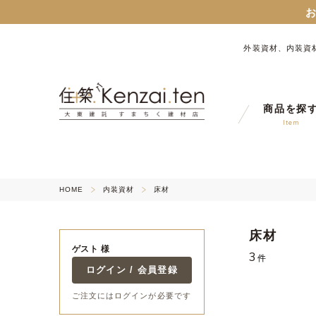
お知らせ：旧サイト
外装資材、内装資
９月１７日から、匠ポイン
商品を探
Item
お知らせ：旧サイト
HOME
内装資材
床材
床材
ゲスト 様
3
件
ログイン / 会員登録
ご注文にはログインが必要です