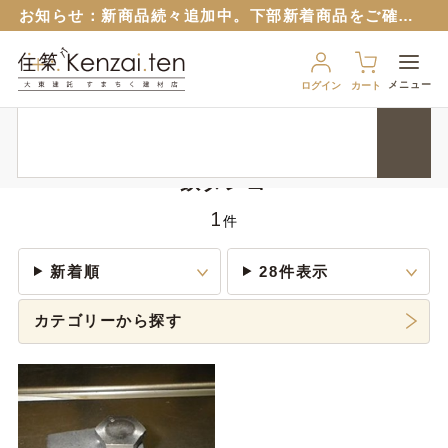
お知らせ：
新商品続々追加中。下部新着商品をご確認ください。
お知らせ：旧サイトのパスワードはリセットさせていただいておりますので再設定をお願いいたします。
６月１２日から
ブルーシート販売再開！
（８月から値上予定）
メニュー
ログイン
カート
９月１７日から、匠ポインとすまちくポイントに連携できるようになりました。 詳細は以下のバナーをクリック！
HOME
外装資材
基礎・土台関連
鉄ダンゴ
お知らせ：
新商品続々追加中。下部新着商品をご確認ください。
お知らせ：旧サイトのパスワードはリセットさせていただいておりますので再設定をお願いいたします。
鉄ダンゴ
６月１２日から
ブルーシート販売再開！
（８月から値上予定）
1
件
新着順
28件表示
カテゴリーから探す