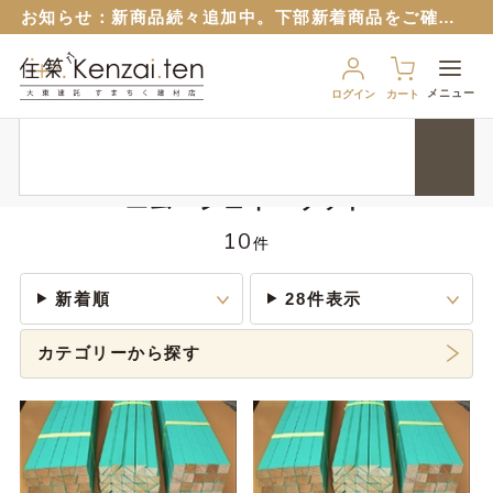
お知らせ：
新商品続々追加中。下部新着商品をご確認ください。
お知らせ：旧サイトのパスワードはリセットさせていただいておりますので再設定をお願いいたします。
６月１２日から
ブルーシート販売再開！
（８月から値上予定）
メニュー
ログイン
カート
９月１７日から、匠ポインとすまちくポイントに連携できるようになりました。 詳細は以下のバナーをクリック！
HOME
メーカー
エム・ジェイ・ウッド
お知らせ：
新商品続々追加中。下部新着商品をご確認ください。
お知らせ：旧サイトのパスワードはリセットさせていただいておりますので再設定をお願いいたします。
エム・ジェイ・ウッド
６月１２日から
ブルーシート販売再開！
（８月から値上予定）
10
件
新着順
28件表示
カテゴリーから探す