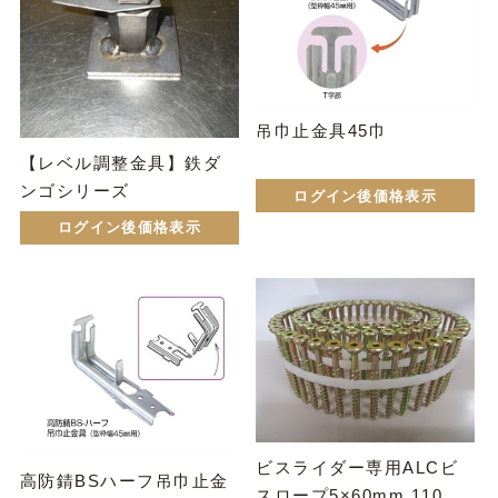
吊巾止金具45巾
【レベル調整金具】鉄ダ
ンゴシリーズ
ログイン後価格表示
ログイン後価格表示
ビスライダー専用ALCビ
高防錆BSハーフ吊巾止金
スロープ5×60mm 110本×