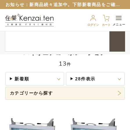
お知らせ：
新商品続々追加中。下部新着商品をご確認ください。
お知らせ：旧サイトのパスワードはリセットさせていただいておりますので再設定をお願いいたします。
６月１２日から
ブルーシート販売再開！
（８月から値上予定）
メニュー
ログイン
カート
９月１７日から、匠ポインとすまちくポイントに連携できるようになりました。 詳細は以下のバナーをクリック！
HOME
メーカー
パイオニアコーポレーション
お知らせ：
新商品続々追加中。下部新着商品をご確認ください。
お知らせ：旧サイトのパスワードはリセットさせていただいておりますので再設定をお願いいたします。
パイオニアコーポレーション
６月１２日から
ブルーシート販売再開！
（８月から値上予定）
13
件
新着順
28件表示
カテゴリーから探す