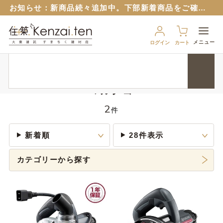
お知らせ：
新商品続々追加中。下部新着商品をご確認ください。
お知らせ：旧サイトのパスワードはリセットさせていただいておりますので再設定をお願いいたします。
６月１２日から
ブルーシート販売再開！
（８月から値上予定）
メニュー
ログイン
カート
９月１７日から、匠ポインとすまちくポイントに連携できるようになりました。 詳細は以下のバナーをクリック！
HOME
現場消耗材・仮設
電動・油圧・空圧工具
マルノコ
お知らせ：
新商品続々追加中。下部新着商品をご確認ください。
お知らせ：旧サイトのパスワードはリセットさせていただいておりますので再設定をお願いいたします。
マルノコ
６月１２日から
ブルーシート販売再開！
（８月から値上予定）
2
件
新着順
28件表示
カテゴリーから探す