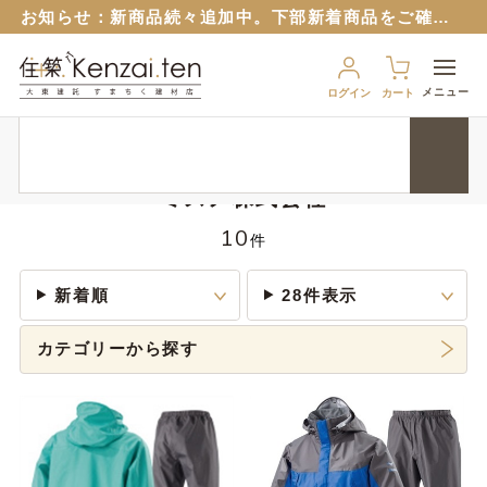
お知らせ：
新商品続々追加中。下部新着商品をご確認ください。
お知らせ：旧サイトのパスワードはリセットさせていただいておりますので再設定をお願いいたします。
６月１２日から
ブルーシート販売再開！
（８月から値上予定）
メニュー
ログイン
カート
９月１７日から、匠ポインとすまちくポイントに連携できるようになりました。 詳細は以下のバナーをクリック！
HOME
メーカー
ミズノ株式会社
お知らせ：
新商品続々追加中。下部新着商品をご確認ください。
お知らせ：旧サイトのパスワードはリセットさせていただいておりますので再設定をお願いいたします。
ミズノ株式会社
６月１２日から
ブルーシート販売再開！
（８月から値上予定）
10
件
新着順
28件表示
カテゴリーから探す